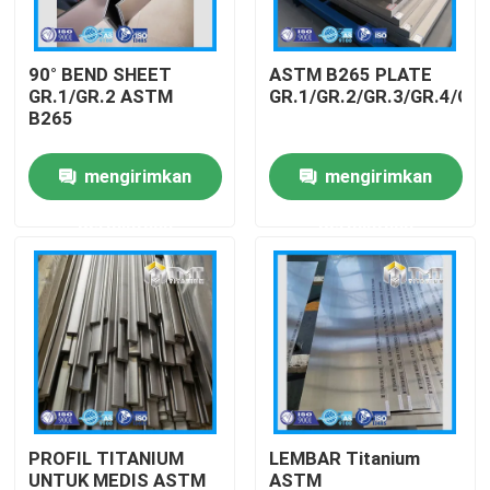
Tentang kita
90° BEND SHEET
ASTM B265 PLATE
GR.1/GR.2 ASTM
GR.1/GR.2/GR.3/GR.4/GR.
B265
Wisata pabrik
mengirimkan
mengirimkan
Kontrol kualitas
permintaan
permintaan
Hubungi kami
Quote request suatu
Bilah Titanium
PROFIL TITANIUM
LEMBAR Titanium
Lembaran / Plat Titanium
UNTUK MEDIS ASTM
ASTM