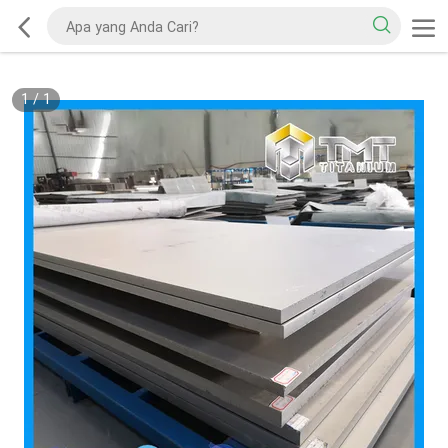
1
/
1