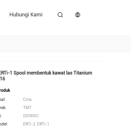
Hubungi Kami
ERTi-1 Spool membentuk kawat las Titanium
16
produk
sal:
Cina
ek:
TMT
i:
ISO9001
del:
ERTi-2, ERTi-1