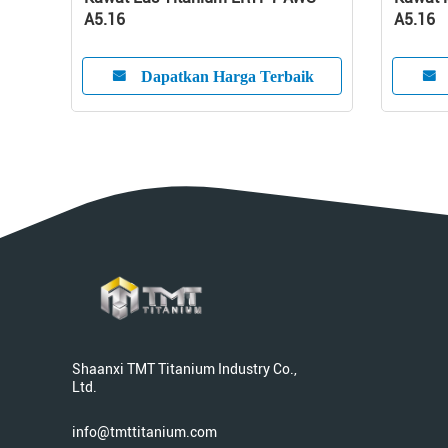
A5.16
A5.16
ik
Dapatkan Harga Terbaik
Shaanxi TMT Titanium Industry Co.,
Ltd.
info@tmttitanium.com