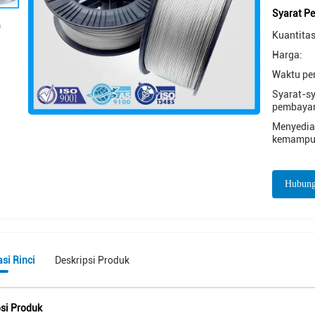
Syarat P
Kuantitas
Harga:
Waktu pe
Syarat-s
pembayar
Menyedi
kemampu
Hubung
si Rinci
Deskripsi Produk
psi Produk