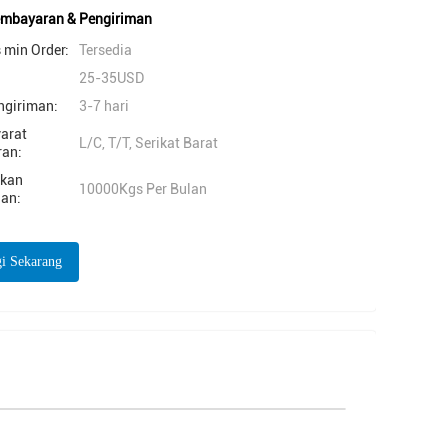
embayaran & Pengiriman
 min Order:
Tersedia
25-35USD
ngiriman:
3-7 hari
yarat
L/C, T/T, Serikat Barat
an:
akan
10000Kgs Per Bulan
an:
i Sekarang